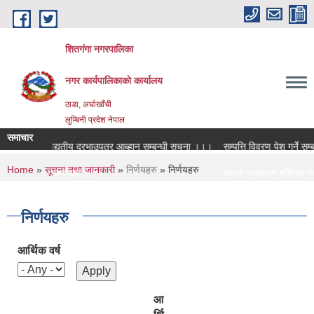
Skip to main content
शितगंगा नगरपालिका
नगर कार्यपालिकाकाे कार्यालय
ठाडा, अर्घाखाँची
लुम्बिनी प्रदेश नेपाल
समाचार
ो लागि विद्युतीय दरभाउपत्र आब्हान सम्बन्धी सूचना ।।।
सम्पत्ति विवरण पेश गर्ने सम्बन्
You are here
Home
»
सूचना तथा जानकारी
»
निर्णयहरु
» निर्णयहरु
शिक्षक सरुवा सम्बन्धमा ।।।
सूचना प्रकाशन गरिएको सम्ब
शिक्षक सरुवा सम्बन्धमा ।।।
सामाजिक सुरक्षा भत्ता नविकर
निर्णयहरु
आर्थिक वर्ष
आ