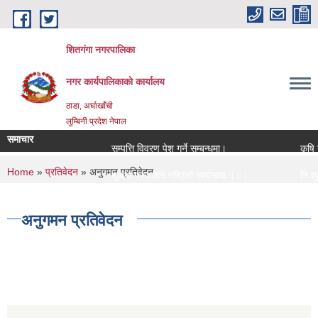
Skip to main content
शितगंगा नगरपालिका
नगर कार्यपालिकाकाे कार्यालय
ठाडा, अर्घाखाँची
लुम्बिनी प्रदेश नेपाल
समाचार
सम्पत्ति विवरण पेश गर्ने सम्बन्धमा।
कृषि यन
You are here
Home
»
प्रतिवेदन
» अनुगमन प्रतिवेदन
सूचना प्रकाशन गरिएको सम्बन्धमा ।।।
नि:शुल्
सामाजिक सुरक्षा भत्ता नविकरण सम्बन्धी सूचना ।।।
राजश्व 
अनुगमन प्रतिवेदन