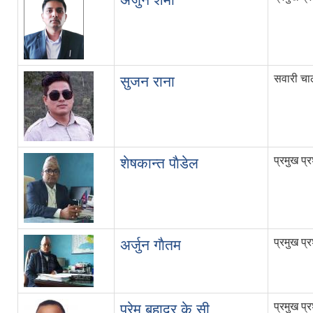
सवारी च
सुजन राना
प्रमुख प
शेषकान्त पाैडेल
प्रमुख प
अर्जुन गाैतम
प्रमुख प
प्रेम बहादुर के.सी