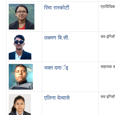
प्राविधिक
रिमा रास्काेटी
सव इन्जि
लक्ष्मण बि.सी.
सहायक कम
भक्त दमार्इ
सव इन्जि
एलिना वेल्वासे