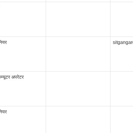
नियर
sitganga
्यूटर अपरेटर
नियर