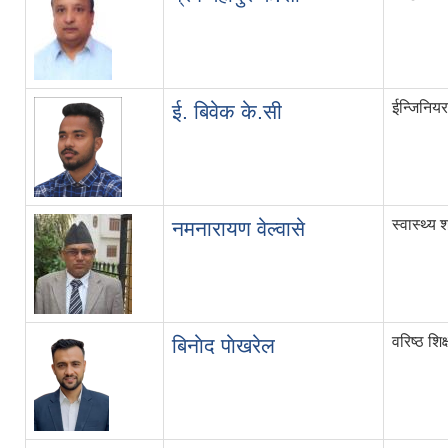
ईन्जिनिय
ई. बिवेक के.सी
स्वास्थ्य 
नमनारायण वेल्वासे
वरिष्ठ शि
बिनाेद पाेखरेल