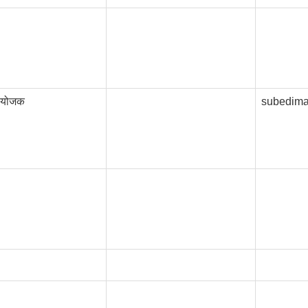
संयोजक
subedim