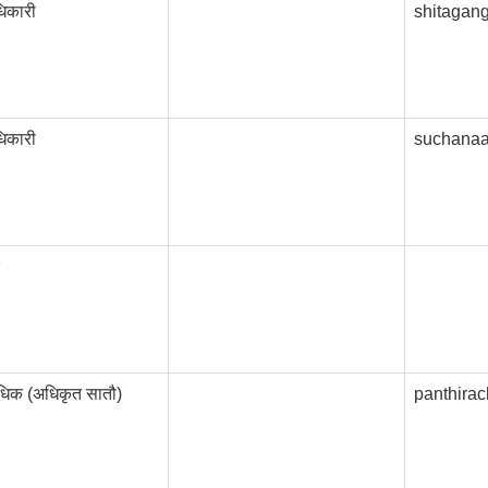
िकारी
shitagan
िकारी
suchanaa
िधिक (अधिकृत सातौ)
panthira