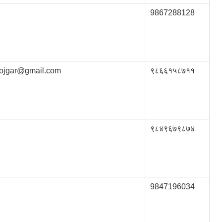
9867288128
rojgar@gmail.com
९८६६१५८७११
९८४९६७९८७४
9847196034