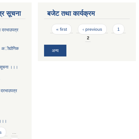
्र सूचना
बजेट तथा कार्यक्रम
Pages
« first
‹ previous
1
य दरभाउपत्र
2
- अौद्योगिक
अन्य
 सूचना ।।।
5
य दरभाउपत्र
 ।।।
s
…