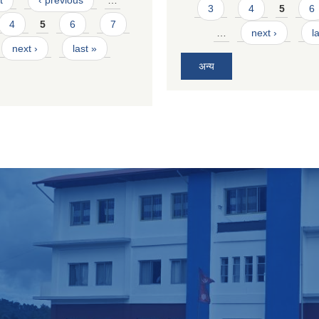
t
‹ previous
…
3
4
5
6
4
5
6
7
…
next ›
l
next ›
last »
अन्य