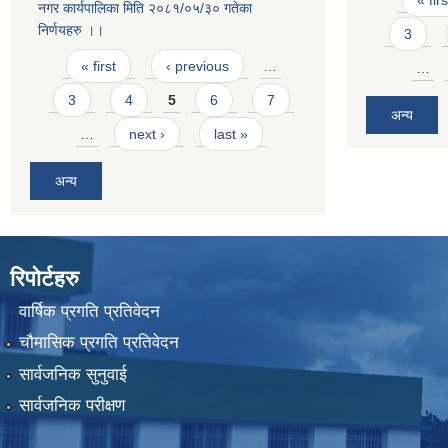
« firs
नगर कार्यपालिका मिति २०८१/०५/३० गतेका
निर्णयहरु ।।
3
Pages
« first
‹ previous
…
…
3
4
5
6
7
अन्य
…
next ›
last »
अन्य
रिपोर्टहरु
वार्षिक प्रगति प्रतिवेदन
चौमासिक प्रगति प्रतिवेदन
सार्वजनिक सुनुवाई
सार्वजनिक परीक्षण