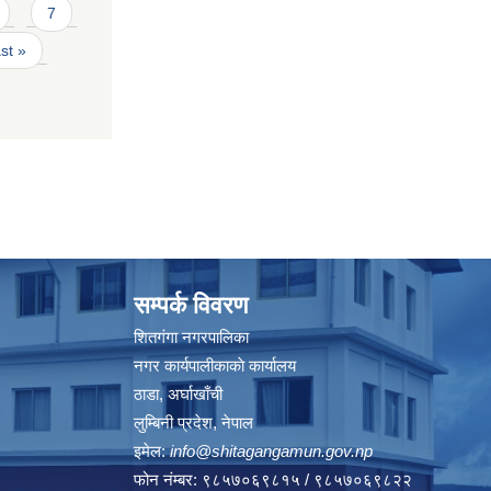
7
ast »
सम्पर्क विवरण
शितगंगा नगरपालिका
नगर कार्यपालीकाकाे कार्यालय
ठाडा, अर्घाखाँची
लुम्बिनी प्रदेश, नेपाल
इमेल:
info@shitagangamun.gov.np
फोन नंम्बर: ९८५७०६९८१५ / ९८५७०६९८२२