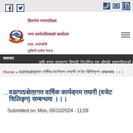
Skip to main content
शितगंगा नगरपालिका
नगर कार्यपालिकाकाे कार्यालय
ठाडा, अर्घाखाँची
लुम्बिनी प्रदेश नेपाल
समाचार
कृषि यन्त्र उपकरण/ विषादी/ भिटामिन/ पशु औषधी/ सामग्रीहरुको बज
You are here
Home
» वडागत/क्षेत्रगत वार्षिक कार्यक्रम तयारी (वजेट सिलिङ्ग) सम्बन्धमा ।।।
नि:शुल्क मनोसामाजिक परामर्श सेवा सम्बन्धमा ।।।
राजश्व संकलन कार्य बन्द हुने सम्बन्धी जरुरी सूचना ।।।
वडागत/क्षेत्रगत वार्षिक कार्यक्रम तयारी (वजेट
सिलिङ्ग) सम्बन्धमा ।।।
Submitted on:
Mon, 06/10/2024 - 11:09