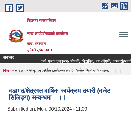
Skip to main content
शितगंगा नगरपालिका
नगर कार्यपालिकाकाे कार्यालय
ठाडा, अर्घाखाँची
लुम्बिनी प्रदेश नेपाल
समाचार
कृषि यन्त्र उपकरण/ विषादी/ भिटामिन/ पशु औषधी/ सामग्रीहरुको ब
You are here
Home
» वडागत/क्षेत्रगत वार्षिक कार्यक्रम तयारी (वजेट सिलिङ्ग) सम्बन्धमा ।।।
नि:शुल्क मनोसामाजिक परामर्श सेवा सम्बन्धमा ।।।
राजश्व संकलन कार्य बन्द हुने सम्बन्धी जरुरी सूचना ।।।
वडागत/क्षेत्रगत वार्षिक कार्यक्रम तयारी (वजेट
सिलिङ्ग) सम्बन्धमा ।।।
Submitted on:
Mon, 06/10/2024 - 11:09