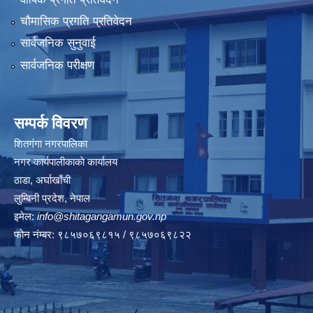
चौमासिक प्रगति प्रतिवेदन
सार्वजनिक सुनुवाई
सार्वजनिक परीक्षण
सम्पर्क विवरण
शितगंगा नगरपालिका
नगर कार्यपालीकाकाे कार्यालय
ठाडा, अर्घाखाँची
लुम्बिनी प्रदेश, नेपाल
इमेल:
info@shitagangamun.gov.np
फोन नंम्बर: ९८५७०६९८१५ / ९८५७०६९८२२