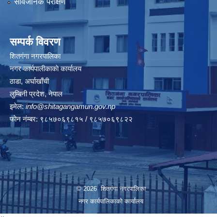
सार्वजनिक परीक्षण
सम्पर्क विवरण
शितगंगा नगरपालिका
नगर कार्यपालीकाकाे कार्यालय
ठाडा, अर्घाखाँची
लुम्बिनी प्रदेश, नेपाल
इमेल:
info@shitagangamun.gov.np
फोन नंम्बर: ९८५७०६९८१५ / ९८५७०६९८२२
© 2026 शितगंगा नगरपालिका
नगर कार्यपालिकाकाे कार्यालय