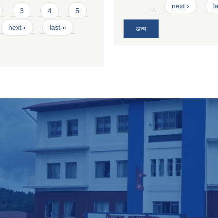
…
next ›
l
3
4
5
next ›
last »
अन्य