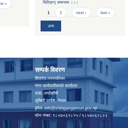
सिलिङ्ग) सम्बन्धमा ।।।
ast »
Pages
1
2
next ›
last »
अन्य
सम्पर्क विवरण
शितगंगा नगरपालिका
नगर कार्यपालीकाकाे कार्यालय
ठाडा, अर्घाखाँची
लुम्बिनी प्रदेश, नेपाल
इमेल:
info@shitagangamun.gov.np
फोन नंम्बर: ९८५७०६९८१५ / ९८५७०६९८२२