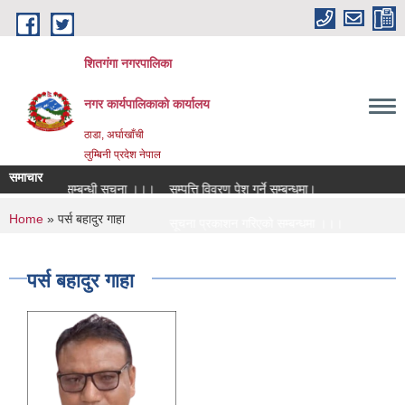
Skip to main content
शितगंगा नगरपालिका
नगर कार्यपालिकाकाे कार्यालय
ठाडा, अर्घाखाँची
लुम्बिनी प्रदेश नेपाल
समाचार
्र आब्हान सम्बन्धी सूचना ।।।
सम्पत्ति विवरण पेश गर्ने सम्बन्धमा।
क
You are here
Home
» पर्स बहादुर गाहा
।
सूचना प्रकाशन गरिएको सम्बन्धमा ।।।
न
।
सामाजिक सुरक्षा भत्ता नविकरण सम्बन्धी सूचना ।।।
पर्स बहादुर गाहा