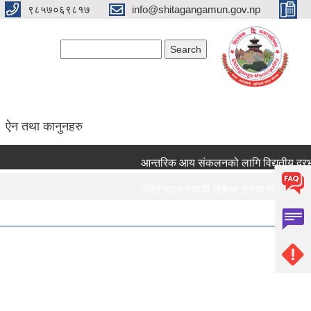
९८५७०६९८१७
info@shitagangamun.gov.np
Search form
Search
ऐन तथा कानुनहरु
आन्तरिक आय संकलनको लागि विद्युतीय दरभाउपत
रिक्त पदमा स्थायी शिक्षक सरुवा सम्बन्धमा ।।।
रिक्त पदमा स्थायी शिक्षक सरुवा सम्बन्धमा ।।।