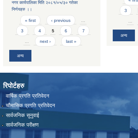
« firs
नगर कार्यपालिका मिति २०८१/०५/३० गतेका
निर्णयहरु ।।
3
Pages
« first
‹ previous
…
…
3
4
5
6
7
अन्य
…
next ›
last »
अन्य
रिपोर्टहरु
वार्षिक प्रगति प्रतिवेदन
चौमासिक प्रगति प्रतिवेदन
सार्वजनिक सुनुवाई
सार्वजनिक परीक्षण