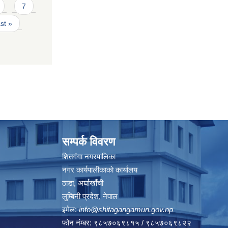
7
ast »
सम्पर्क विवरण
शितगंगा नगरपालिका
नगर कार्यपालीकाकाे कार्यालय
ठाडा, अर्घाखाँची
लुम्बिनी प्रदेश, नेपाल
इमेल:
info@shitagangamun.gov.np
फोन नंम्बर: ९८५७०६९८१५ / ९८५७०६९८२२