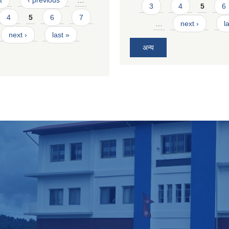
t
‹ previous
…
3
4
5
6
4
5
6
7
…
next ›
l
next ›
last »
अन्य