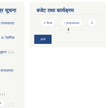
्र सूचना
बजेट तथा कार्यक्रम
Pages
« first
‹ previous
1
य दरभाउपत्र
2
- अौद्योगिक
अन्य
 सूचना ।।।
5
य दरभाउपत्र
 ।।।
s
…