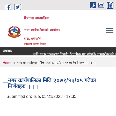
Skip to main content
शितगंगा नगरपालिका
नगर कार्यपालिकाकाे कार्यालय
ठाडा, अर्घाखाँची
लुम्बिनी प्रदेश नेपाल
समाचार
कृषि यन्त्र उपकरण/ विषादी/ भिटामिन/ पशु औषधी/ सामग्रीहरुको बजा
You are here
Home
» नगर कार्यपालिका मिति २०७९/१२/०५ गतेका निर्णयहरु ।।।
नि:शुल्क मनोसामाजिक परामर्श सेवा सम्बन्धमा ।।।
राजश्व संकलन कार्य बन्द हुने सम्बन्धी जरुरी सूचना ।।।
नगर कार्यपालिका मिति २०७९/१२/०५ गतेका
निर्णयहरु ।।।
Submitted on:
Tue, 03/21/2023 - 17:35