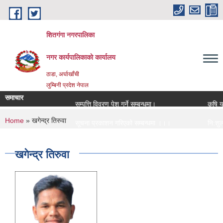
Skip to main content
शितगंगा नगरपालिका
नगर कार्यपालिकाकाे कार्यालय
ठाडा, अर्घाखाँची
लुम्बिनी प्रदेश नेपाल
समाचार
सम्पत्ति विवरण पेश गर्ने सम्बन्धमा।
कृषि यन्
You are here
Home
» खगेन्द्र तिरुवा
सूचना प्रकाशन गरिएको सम्बन्धमा ।।।
नि:शुल्क
सामाजिक सुरक्षा भत्ता नविकरण सम्बन्धी सूचना ।।।
राजश्व स
खगेन्द्र तिरुवा