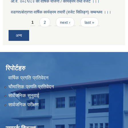
आ.व. २०८१/८२ को वार्षिक योजना / कार्यक्रम तथा वजेट ।।।
वडागत/क्षेत्रगत वार्षिक कार्यक्रम तयारी (वजेट सिलिङ्ग) सम्बन्धमा ।।।
Pages
1
2
next ›
last »
अन्य
रिपोर्टहरु
वार्षिक प्रगति प्रतिवेदन
चौमासिक प्रगति प्रतिवेदन
सार्वजनिक सुनुवाई
सार्वजनिक परीक्षण