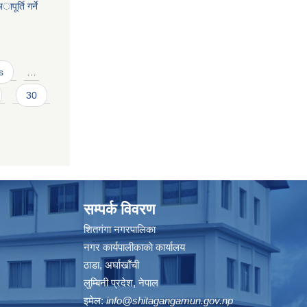
पूर्ति गर्ने
s
…
30
सम्पर्क विवरण
शितगंगा नगरपालिका
नगर कार्यपालीकाकाे कार्यालय
ठाडा, अर्घाखाँची
लुम्बिनी प्रदेश, नेपाल
इमेल:
info@shitagangamun.gov.np