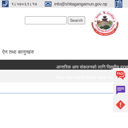
९८५७०६९८१७
info@shitagangamun.gov.np
Search form
Search
ऐन तथा कानुनहरु
आन्तरिक आय संकलनको लागि विद्युतीय दरभाउपत
रिक्त पदमा स्थायी शिक्षक सरुवा सम्बन्धमा ।।।
रिक्त पदमा स्थायी शिक्षक सरुवा सम्बन्धमा ।।।