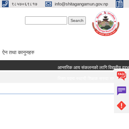
९८५७०६९८१७
info@shitagangamun.gov.np
Search form
Search
ऐन तथा कानुनहरु
आन्तरिक आय संकलनको लागि विद्युतीय दरभाउपत
रिक्त पदमा स्थायी शिक्षक सरुवा सम्बन्धमा ।।।
रिक्त पदमा स्थायी शिक्षक सरुवा सम्बन्धमा ।।।