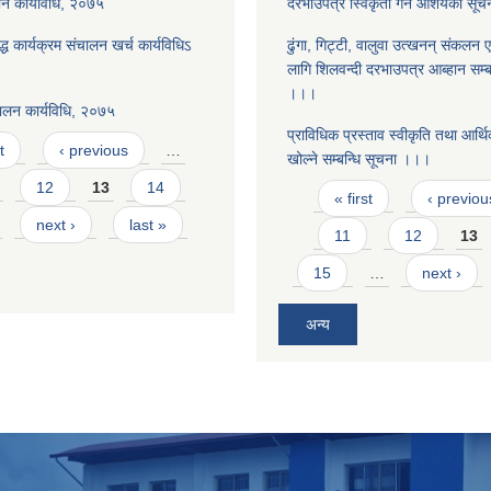
न कार्यविधि, २०७५
दरभाउपत्र स्विकृती गर्ने आशयको सू
द्ध कार्यक्रम संचालन खर्च कार्यविधिऽ
ढुंगा, गिट्टी, वालुवा उत्खनन् संकलन ए
लागि शिलवन्दी दरभाउपत्र आब्हान सम्ब
।।।
ालन कार्यविधि, २०७५
प्राविधिक प्रस्ताव स्वीकृति तथा आर्थि
t
‹ previous
…
खोल्ने सम्बन्धि सूचना ।।।
12
13
14
Pages
« first
‹ previou
next ›
last »
11
12
13
15
…
next ›
अन्य