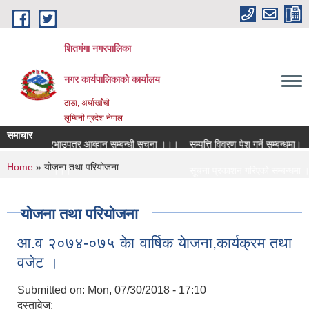
Skip to main content
शितगंगा नगरपालिका
नगर कार्यपालिकाकाे कार्यालय
ठाडा, अर्घाखाँची
लुम्बिनी प्रदेश नेपाल
समाचार
विद्युतीय दरभाउपत्र आब्हान सम्बन्धी सूचना ।।।
सम्पत्ति विवरण पेश गर्ने सम्बन्धमा।
You are here
Home
» योजना तथा परियोजना
रुवा सम्बन्धमा ।।।
सूचना प्रकाशन गरिएको सम्बन्धमा ।
रुवा सम्बन्धमा ।।।
सामाजिक सुरक्षा भत्ता नविकरण सम्बन
योजना तथा परियोजना
आ‍.व २०७४-०७५ केा वार्षिक येाजना,कार्यक्रम तथा
वजेट ।
Submitted on:
Mon, 07/30/2018 - 17:10
दस्तावेज: