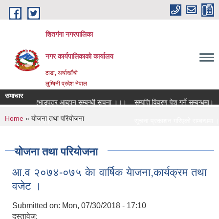
Skip to main content
शितगंगा नगरपालिका
नगर कार्यपालिकाकाे कार्यालय
ठाडा, अर्घाखाँची
लुम्बिनी प्रदेश नेपाल
समाचार
विद्युतीय दरभाउपत्र आब्हान सम्बन्धी सूचना ।।।
सम्पत्ति विवरण पेश गर्ने सम्बन्धमा।
You are here
Home
» योजना तथा परियोजना
रुवा सम्बन्धमा ।।।
सूचना प्रकाशन गरिएको सम्बन्धमा ।
रुवा सम्बन्धमा ।।।
सामाजिक सुरक्षा भत्ता नविकरण सम्बन
योजना तथा परियोजना
आ‍.व २०७४-०७५ केा वार्षिक येाजना,कार्यक्रम तथा
वजेट ।
Submitted on:
Mon, 07/30/2018 - 17:10
दस्तावेज: