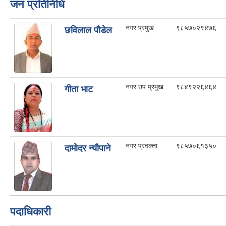
जन प्रतिनिधि
नगर प्रमुख
९८५७०२९४७६
छविलाल पाैडेल
नगर उप प्रमुख
९८४९२२६४६४
गीता भाट
नगर प्रवक्ता
९८५७०६१३५०
दामाेदर न्याैपाने
पदाधिकारी