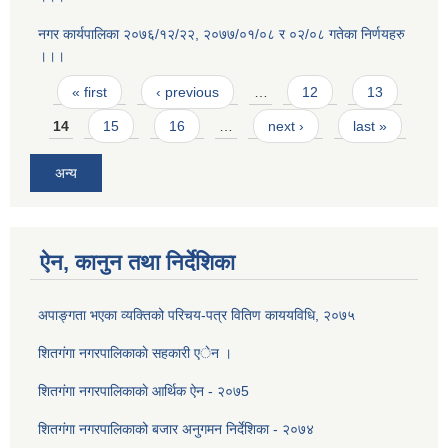
नगर कार्यपालिका २०७६/१२/२२, २०७७/०१/०८ र ०२/०८ गतेका निर्णयहरु
।।।
Pages
« first
‹ previous
…
12
13
14
15
16
…
next ›
last »
अन्य
ऐन, कानुन तथा निर्देशिका
अपाङ्गता भएका व्यक्तिको परिचय-पत्र वितिण काययविधि, २०७५
शितगंगा नगरपालिकाकाे सहकारी एेन ।
शितग‌ंगा नगरपालिकाकाे आर्थिक ऐन - २०७5
शितगंगा नगरपालिकाको बजार अनुगमन निर्देशिका - २०७४