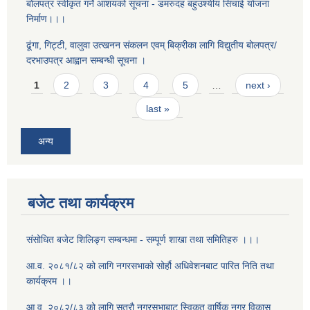
बोलपत्र स्वीकृत गर्ने आशयको सूचना - डमरुदह बहुउश्यीय सिंचाई योजना
निर्माण।।।
ढूंगा, गिट्टी, वालुवा उत्खनन संकलन एवम् बिक्रीका लागि विद्युतीय बोलपत्र/
दरभाउपत्र आह्वान सम्बन्धी सूचना ।
Pages
1
2
3
4
5
…
next ›
last »
अन्य
बजेट तथा कार्यक्रम
संसोधित बजेट शिलिङ्ग सम्बन्धमा - सम्पूर्ण शाखा तथा समितिहरु ।।।
आ.व. २०८१/८२ को लागि नगरसभाको सोर्हौ अधिवेशनबाट पारित निति तथा
कार्यक्रम ।।
आ.व. २०८२/८३ को लागि सत्रौ नगरसभाबाट स्विकृत वार्षिक नगर विकास