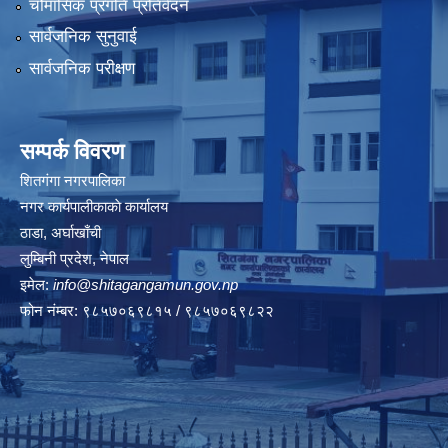
चौमासिक प्रगति प्रतिवेदन
सार्वजनिक सुनुवाई
सार्वजनिक परीक्षण
सम्पर्क विवरण
शितगंगा नगरपालिका
नगर कार्यपालीकाकाे कार्यालय
ठाडा, अर्घाखाँची
लुम्बिनी प्रदेश, नेपाल
इमेल:
info@shitagangamun.gov.np
फोन नंम्बर: ९८५७०६९८१५ / ९८५७०६९८२२