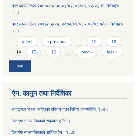
नगर कार्यपालिका २०७७/०३/१०, ०३/०९, ०३/०३, ०२/२२ का निर्णयहरु
।।।
नगर कार्यपालिका २०७६/१२/२२, २०७७/०१/०८ र ०२/०८ गतेका निर्णयहरु
।।।
Pages
« first
‹ previous
…
12
13
14
15
16
…
next ›
last »
अन्य
ऐन, कानुन तथा निर्देशिका
अपाङ्गता भएका व्यक्तिको परिचय-पत्र वितिण काययविधि, २०७५
शितगंगा नगरपालिकाकाे सहकारी एेन ।
शितग‌ंगा नगरपालिकाकाे आर्थिक ऐन - २०७5