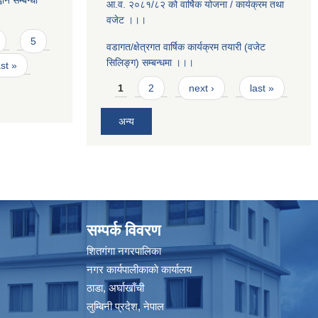
ान सम्बन्धी
आ.व. २०८१/८२ को वार्षिक योजना / कार्यक्रम तथा
वजेट ।।।
5
वडागत/क्षेत्रगत वार्षिक कार्यक्रम तयारी (वजेट
सिलिङ्ग) सम्बन्धमा ।।।
ast »
Pages
1
2
next ›
last »
अन्य
सम्पर्क विवरण
शितगंगा नगरपालिका
नगर कार्यपालीकाकाे कार्यालय
ठाडा, अर्घाखाँची
लुम्बिनी प्रदेश, नेपाल