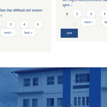
लागि विद्युतीय बोलपत्र/दरभाउपत्र आह्व
सूचना ।
लिका लेखा समितिहको कार्य सञ्चालन
Pages
1
2
3
4
८१
…
next ›
l
3
4
5
next ›
last »
अन्य