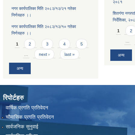
२०८१
नगर कार्यपालिका मिति २०८२/१२/२१ गतेका
शितगंगा नगरपा
निर्णयहरु ।।
निर्देशिका, २०
नगर कार्यपालिका मिति २०८२/१२/१० गतेका
Pages
1
2
निर्णयहरु ।।
Pages
…
1
2
3
4
5
…
next ›
last »
अन्य
अन्य
रिपोर्टहरु
वार्षिक प्रगति प्रतिवेदन
चौमासिक प्रगति प्रतिवेदन
सार्वजनिक सुनुवाई