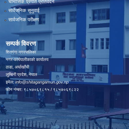
चौमासिक प्रगति प्रतिवेदन
सार्वजनिक सुनुवाई
सार्वजनिक परीक्षण
सम्पर्क विवरण
शितगंगा नगरपालिका
नगर कार्यपालीकाकाे कार्यालय
ठाडा, अर्घाखाँची
लुम्बिनी प्रदेश, नेपाल
इमेल:
info@shitagangamun.gov.np
फोन नंम्बर: ९८५७०६९८१५ / ९८५७०६९८२२