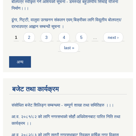
बोलपत्र स्वीकृत गर्ने आशयको सूचना - डमरुदह बहुउश्यीय सिंचाई योजना
निर्माण।।।
ढूंगा, गिट्टी, वालुवा उत्खनन संकलन एवम् बिक्रीका लागि विद्युतीय बोलपत्र/
दरभाउपत्र आह्वान सम्बन्धी सूचना ।
Pages
1
2
3
4
5
…
next ›
last »
अन्य
बजेट तथा कार्यक्रम
संसोधित बजेट शिलिङ्ग सम्बन्धमा - सम्पूर्ण शाखा तथा समितिहरु ।।।
आ.व. २०८१/८२ को लागि नगरसभाको सोर्हौ अधिवेशनबाट पारित निति तथा
कार्यक्रम ।।
आ.व. २०८२/८३ को लागि सत्रौ नगरसभाबाट स्विकृत वार्षिक नगर विकास