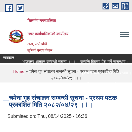
Skip to main content
शितगंगा नगरपालिका
नगर कार्यपालिकाकाे कार्यालय
ठाडा, अर्घाखाँची
लुम्बिनी प्रदेश नेपाल
समाचार
द्युतीय दरभाउपत्र आब्हान सम्बन्धी सूचना ।।।
सम्पत्ति विवरण पेश गर्ने सम्बन्धमा।
You are here
Home
» चमेना गृह स‌ंचालन सम्बन्धी सूचना - प्रथम पटक प्रकाशित मिति
ुवा सम्बन्धमा ।।।
सूचना प्रकाशन गरिएको सम्बन्धमा ।।
२०८२/०४/२९ ।।।
ुवा सम्बन्धमा ।।।
सामाजिक सुरक्षा भत्ता नविकरण सम्बन्ध
चमेना गृह स‌ंचालन सम्बन्धी सूचना - प्रथम पटक
प्रकाशित मिति २०८२/०४/२९ ।।।
Submitted on:
Thu, 08/14/2025 - 16:36