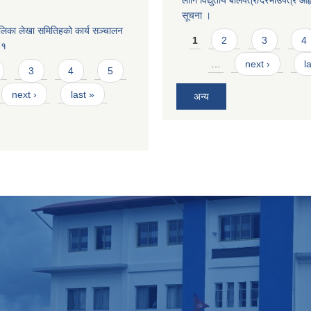
लागि विद्युतीय बोलपत्र/दरभाउपत्र आह्व
सूचना ।
लिका लेखा समितिहको कार्य सञ्चालन
Pages
1
2
3
4
८१
…
next ›
l
3
4
5
next ›
last »
अन्य