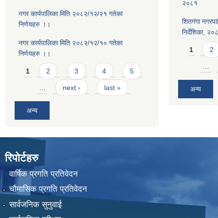
२०८१
नगर कार्यपालिका मिति २०८२/१२/२१ गतेका
शितगंगा नगरपा
निर्णयहरु ।।
निर्देशिका, २०
नगर कार्यपालिका मिति २०८२/१२/१० गतेका
Pages
1
2
निर्णयहरु ।।
Pages
…
1
2
3
4
5
…
next ›
last »
अन्य
अन्य
रिपोर्टहरु
वार्षिक प्रगति प्रतिवेदन
चौमासिक प्रगति प्रतिवेदन
सार्वजनिक सुनुवाई