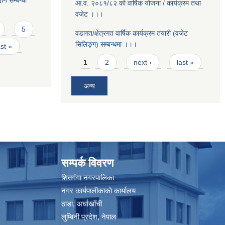
ान सम्बन्धी
आ.व. २०८१/८२ को वार्षिक योजना / कार्यक्रम तथा
वजेट ।।।
5
वडागत/क्षेत्रगत वार्षिक कार्यक्रम तयारी (वजेट
सिलिङ्ग) सम्बन्धमा ।।।
ast »
Pages
1
2
next ›
last »
अन्य
सम्पर्क विवरण
शितगंगा नगरपालिका
नगर कार्यपालीकाकाे कार्यालय
ठाडा, अर्घाखाँची
लुम्बिनी प्रदेश, नेपाल