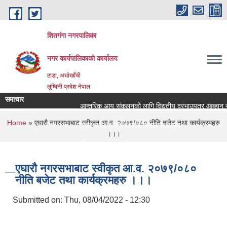
Skip to main content
शितगंगा नगरपालिका
नगर कार्यपालिकाकाे कार्यालय
ठाडा, अर्घाखाँची
लुम्बिनी प्रदेश नेपाल
समाचार
आन्तरिक आय संकलनको लागि विद्युतीय दरभाउपत्र आब्हान सम्
You are here
Home
» एघाराै नगरसभाबाट स्वीकृत आ‍.व. २०७९/०८० नीति बजेट तथा कार्यक्रमहरु
रिक्त पदमा स्थायी शिक्षक सरुवा सम्बन्धमा ।।।
।।।
रिक्त पदमा स्थायी शिक्षक सरुवा सम्बन्धमा ।।।
एघाराै नगरसभाबाट स्वीकृत आ‍.व. २०७९/०८०
नीति बजेट तथा कार्यक्रमहरु ।।।
Submitted on:
Thu, 08/04/2022 - 12:30