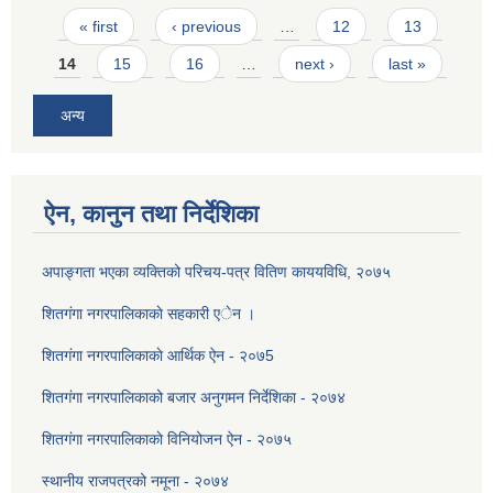
Pages
« first
‹ previous
…
12
13
14
15
16
…
next ›
last »
अन्य
ऐन, कानुन तथा निर्देशिका
अपाङ्गता भएका व्यक्तिको परिचय-पत्र वितिण काययविधि, २०७५
शितगंगा नगरपालिकाकाे सहकारी एेन ।
शितग‌ंगा नगरपालिकाकाे आर्थिक ऐन - २०७5
शितगंगा नगरपालिकाको बजार अनुगमन निर्देशिका - २०७४
शितग‌ंगा नगरपालिकाकाे विनियोजन ऐन - २०७५
स्थानीय राजपत्रको नमूना - २०७४