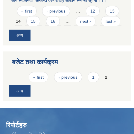
आय संकलनको सिलबन्दी दरभाउपत्र आब्हान सम्बन्धी सूचना ।।।
Pages
« first
‹ previous
…
12
13
14
15
16
…
next ›
last »
अन्य
बजेट तथा कार्यक्रम
Pages
« first
‹ previous
1
2
अन्य
रिपोर्टहरु