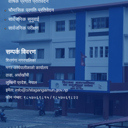
वार्षिक प्रगति प्रतिवेदन
चौमासिक प्रगति प्रतिवेदन
सार्वजनिक सुनुवाई
सार्वजनिक परीक्षण
सम्पर्क विवरण
शितगंगा नगरपालिका
नगर कार्यपालीकाकाे कार्यालय
ठाडा, अर्घाखाँची
लुम्बिनी प्रदेश, नेपाल
इमेल:
info@shitagangamun.gov.np
फोन नंम्बर: ९८५७०६९८१५ / ९८५७०६९८२२