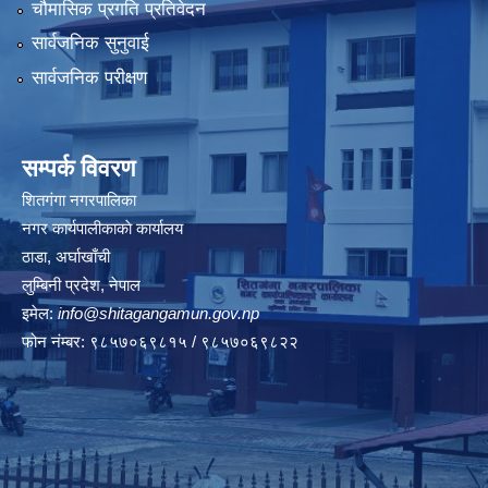
चौमासिक प्रगति प्रतिवेदन
सार्वजनिक सुनुवाई
सार्वजनिक परीक्षण
सम्पर्क विवरण
शितगंगा नगरपालिका
नगर कार्यपालीकाकाे कार्यालय
ठाडा, अर्घाखाँची
लुम्बिनी प्रदेश, नेपाल
इमेल:
info@shitagangamun.gov.np
फोन नंम्बर: ९८५७०६९८१५ / ९८५७०६९८२२