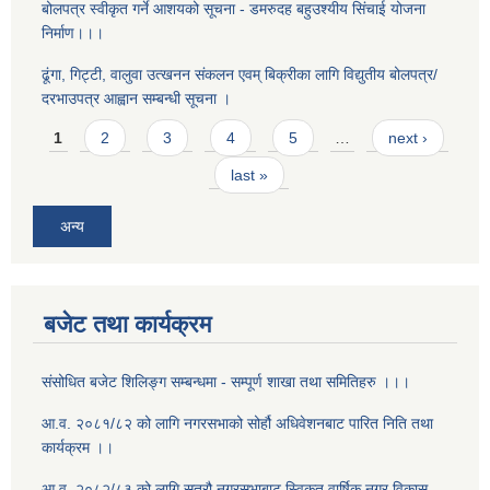
बोलपत्र स्वीकृत गर्ने आशयको सूचना - डमरुदह बहुउश्यीय सिंचाई योजना
निर्माण।।।
ढूंगा, गिट्टी, वालुवा उत्खनन संकलन एवम् बिक्रीका लागि विद्युतीय बोलपत्र/
दरभाउपत्र आह्वान सम्बन्धी सूचना ।
Pages
1
2
3
4
5
…
next ›
last »
अन्य
बजेट तथा कार्यक्रम
संसोधित बजेट शिलिङ्ग सम्बन्धमा - सम्पूर्ण शाखा तथा समितिहरु ।।।
आ.व. २०८१/८२ को लागि नगरसभाको सोर्हौ अधिवेशनबाट पारित निति तथा
कार्यक्रम ।।
आ.व. २०८२/८३ को लागि सत्रौ नगरसभाबाट स्विकृत वार्षिक नगर विकास