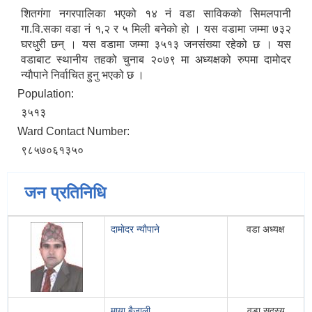
शितगंगा नगरपालिका भएको १४ नं वडा साविककाे सिमलपानी
गा‍‍.वि.सका वडा न‌ं १,२ र ५ मिली बनेकाे हाे । यस वडामा जम्मा ७३२
घरधुरी छन् । यस वडामा जम्मा ३५१३ जनसंख्या रहेको छ । यस
वडाबाट स्थानीय तहको चुनाब २०७९ मा अध्यक्षको रुपमा दामाेदर
न्याैपाने निर्वाचित हुनु भएको छ ।
Population:
३५१३
Ward Contact Number:
९८५७०६१३५०
जन प्रतिनिधि
दामाेदर न्याैपाने
वडा अध्यक्ष
माया बैजाली
वडा सदस्य