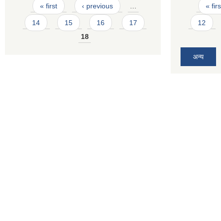
Pages
Pages
« first
‹ previous
…
« firs
14
15
16
17
12
18
अन्य