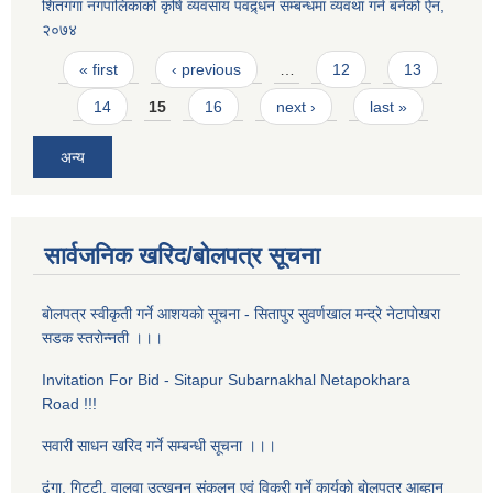
शितगंगा नगपालिकाको कृषि व्यवसाय पवद्र्धन सम्बन्धमा व्यवथा गर्न बनेको ऐन,
२०७४
Pages
« first
‹ previous
…
12
13
14
15
16
next ›
last »
अन्य
सार्वजनिक खरिद/बोलपत्र सूचना
बाेलपत्र स्वीकृती गर्ने आशयकाे सूचना - सितापुर सुवर्णखाल मन्द्रे नेटापाेखरा
सडक स्तराेन्नती ।।।
Invitation For Bid - Sitapur Subarnakhal Netapokhara
Road !!!
सवारी साधन खरिद गर्ने सम्बन्धी सूचना ।।।
ढुंगा, गिट्टी, वालुवा उत्खनन संकलन एवं विक्री गर्ने कार्यकाे बाेलपत्र आब्हान