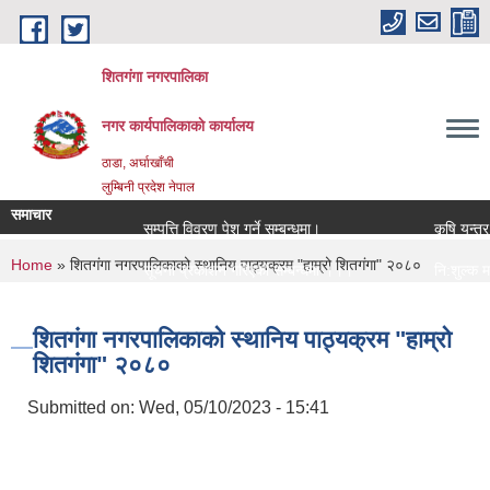
Skip to main content
शितगंगा नगरपालिका
नगर कार्यपालिकाकाे कार्यालय
ठाडा, अर्घाखाँची
लुम्बिनी प्रदेश नेपाल
समाचार
सम्पत्ति विवरण पेश गर्ने सम्बन्धमा।
कृषि यन्त्र 
You are here
Home
» शितगंगा नगरपालिकाको स्थानिय पाठ्यक्रम "हाम्रो शितगंगा" २०८०
सूचना प्रकाशन गरिएको सम्बन्धमा ।।।
नि:शुल्क मनो
सामाजिक सुरक्षा भत्ता नविकरण सम्बन्धी सूचना ।।।
राजश्व संकलन
शितगंगा नगरपालिकाको स्थानिय पाठ्यक्रम "हाम्रो
शितगंगा" २०८०
Submitted on:
Wed, 05/10/2023 - 15:41