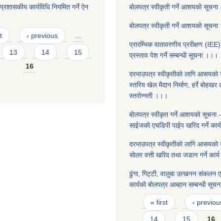
्रशासकीय कार्यविधि नियमित गर्ने ऐन
बाेलपत्र स्वीकृती गर्ने आशयकाे सूचन
बाेलपत्र स्वीकृती गर्ने आशयकाे सूचन
t
‹ previous
…
प्रारम्भिक वातावरणीय प्ररीक्षण (IEE) 
13
14
15
प्रस्ताव पेश गर्ने सम्बन्धी सूचना ।।।
16
दरभाउपत्र स्वीकृतीकाे लागि आसयकाे
स्तरिय खेल मैदान निर्माण, हर्रे बाेहख
स्तराेन्नती ।।।
बाेलपत्र स्वीकृत गर्ने आशयकाे सूचना -
साईजकाे एचडिपी पाईप खरिद गर्ने कार
दरभाउपत्र स्वीकृतीकाे लागि आसयका
साेलर वत्ती खरिद तथा जडान गर्ने कार
ढुंगा, गिट्टी, वालुबा उत्खनन संकलन एवं
कार्यकाे बाेलपत्र आब्हान सम्बन्धी सू
Pages
« first
‹ previou
14
15
16