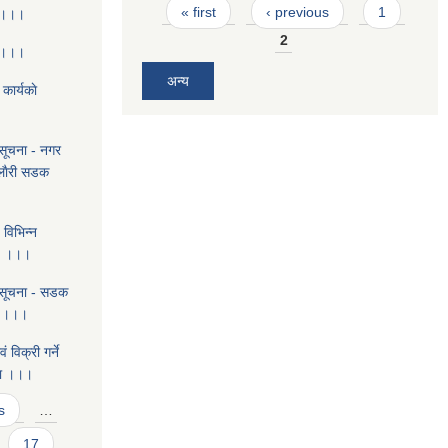
Pages
« first
‹ previous
1
ा ।।।
2
ा ।।।
अन्य
कार्यकाे
 सूचना - नगर
र लाैरी सडक
 विभिन्न
्य ।।।
े सूचना - सडक
्य ।।।
 विक्री गर्ने
चना ।।।
s
…
17