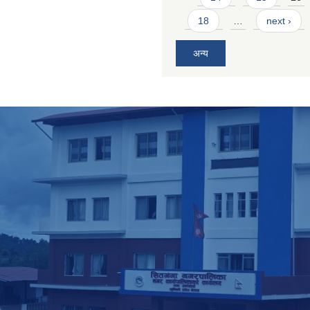
18
…
next ›
अन्य