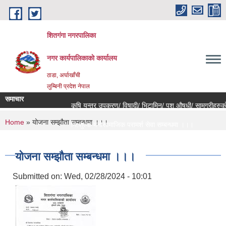
Skip to main content
शितगंगा नगरपालिका
नगर कार्यपालिकाकाे कार्यालय
ठाडा, अर्घाखाँची
लुम्बिनी प्रदेश नेपाल
समाचार
कृषि यन्त्र उपकरण/ विषादी/ भिटामिन/ पशु औषधी/ सामग्रीहरुको 
You are here
Home
» योजना सम्झौता सम्बन्धमा ।।।
नि:शुल्क मनोसामाजिक परामर्श सेवा सम्बन्धमा ।।।
राजश्व संकलन कार्य बन्द हुने सम्बन्धी जरुरी सूचना ।।।
योजना सम्झौता सम्बन्धमा ।।।
Submitted on:
Wed, 02/28/2024 - 10:01