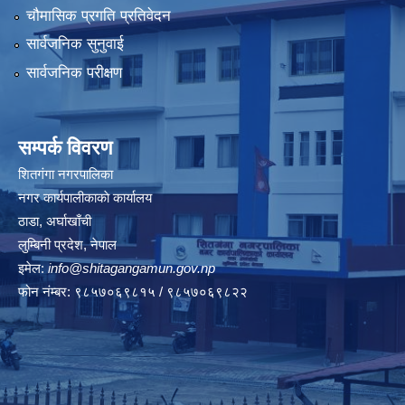
चौमासिक प्रगति प्रतिवेदन
सार्वजनिक सुनुवाई
सार्वजनिक परीक्षण
सम्पर्क विवरण
शितगंगा नगरपालिका
नगर कार्यपालीकाकाे कार्यालय
ठाडा, अर्घाखाँची
लुम्बिनी प्रदेश, नेपाल
इमेल:
info@shitagangamun.gov.np
फोन नंम्बर: ९८५७०६९८१५ / ९८५७०६९८२२