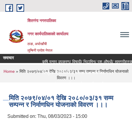
Skip to main content
शितगंगा नगरपालिका
नगर कार्यपालिकाकाे कार्यालय
ठाडा, अर्घाखाँची
लुम्बिनी प्रदेश नेपाल
समाचार
कृषि यन्त्र उपकरण/ विषादी/ भिटामिन/ पशु औषधी/ सामग्रीहरुको 
You are here
Home
» मिति २०७९/०४/०१ देखि २०८०/०३/३१ सम्म सम्पन्न र निर्माणधिन योजनाको
नि:शुल्क मनोसामाजिक परामर्श सेवा सम्बन्धमा ।।।
विवरण ।।।
राजश्व संकलन कार्य बन्द हुने सम्बन्धी जरुरी सूचना ।।।
मिति २०७९/०४/०१ देखि २०८०/०३/३१ सम्म
सम्पन्न र निर्माणधिन योजनाको विवरण ।।।
Submitted on:
Thu, 08/03/2023 - 15:00