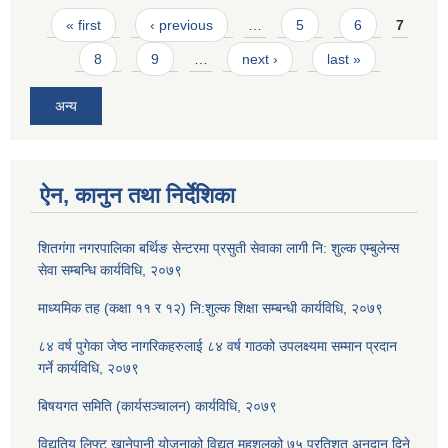
Pages
« first
‹ previous
…
5
6
7
8
9
…
next ›
last »
अन्य
ऐन, कानुन तथा निर्देशिका
शितगंगा नगरपालिका बर्थिङ सेन्टरमा प्रसुती सेवाका लागी नि: शुल्क एम्बुलेन्स
सेवा सम्बन्धि कार्यविधि, २०७९
माध्यमिक तह (कक्षा ११ र १२) नि:शुल्क शिक्षा सम्बन्धी कार्यविधि, २०७९
८४ वर्ष पुगेका जेष्ठ नागरिकहरुलाई ८४ वर्ष गाठको उपलक्ष्यमा सम्मान प्रदान
गर्ने कार्यविधि, २०७९
बिषयगत समिति (कार्यसञ्चालन) कार्यविधि, २०७९
विद्युतिय लिफ्ट खानेपानी योजनाको विद्युत महशुलको ७५ प्रतिशत अनुदान दिने