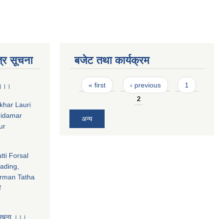
्र सूचना
बजेट तथा कार्यक्रम
Pages
« first
‹ previous
1
ा ।।।
2
hkhar Lauri
midamar
अन्य
ur
tti Forsal
ading,
rman Tatha
f
 सूचना ।।।