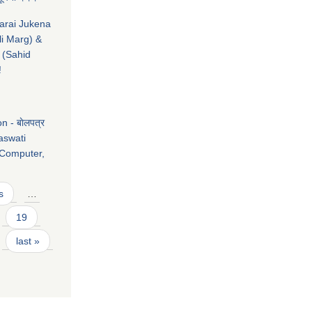
marai Jukena
li Marg) &
 (Sahid
!
 - बाेलपत्र
raswati
 Computer,
s
…
19
last »