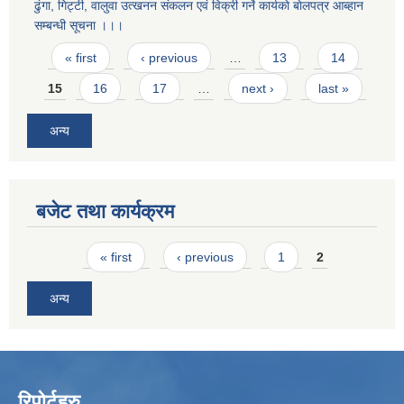
ढुंगा, गिट्टी, वालुवा उत्खनन संकलन एवं विक्री गर्ने कार्यकाे बाेलपत्र आब्हान
सम्बन्धी सूचना ।।।
Pages
« first
‹ previous
…
13
14
15
16
17
…
next ›
last »
अन्य
बजेट तथा कार्यक्रम
Pages
« first
‹ previous
1
2
अन्य
रिपोर्टहरु