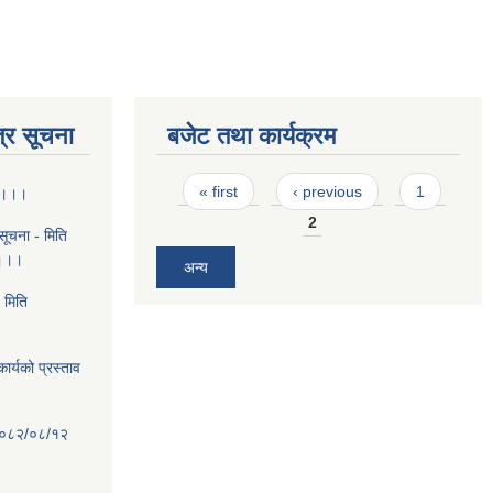
्र सूचना
बजेट तथा कार्यक्रम
Pages
« first
‹ previous
1
ा ।।।
2
ूचना - मिति
 ।।।
अन्य
 मिति
ार्यको प्रस्ताव
ि २०८२/०८/१२