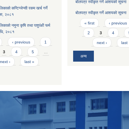
बोलपत्र स्वीकृत गर्ने आशयको सूचना
िकाको कन्टिन्जेन्सी रकम खर्च गर्ने
बोलपत्र स्वीकृत गर्ने आशयको सूचना
शिका, २०८१
Pages
« first
‹ previous
िकाको नमुना कृषि तथा पशुपंक्षी फर्म
िधि, २०८१
2
3
4
‹ previous
1
next ›
last
3
4
5
…
अन्य
next ›
last »