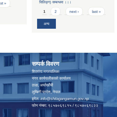
सिलिङ्ग) सम्बन्धमा ।।।
ast »
Pages
1
2
next ›
last »
अन्य
सम्पर्क विवरण
शितगंगा नगरपालिका
नगर कार्यपालीकाकाे कार्यालय
ठाडा, अर्घाखाँची
लुम्बिनी प्रदेश, नेपाल
इमेल:
info@shitagangamun.gov.np
फोन नंम्बर: ९८५७०६९८१५ / ९८५७०६९८२२