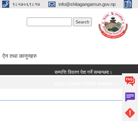
९८५७०६९८१७
info@shitagangamun.gov.np
Search form
Search
ऐन तथा कानुनहरु
सम्पत्ति विवरण पेश गर्ने सम्बन्धमा।
सूचना प्रकाशन गरिएको सम्बन्धमा ।।।
सामाजिक सुरक्षा भत्ता नविकरण सम्बन्धी सूचना ।।।