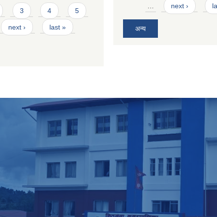
…
next ›
l
3
4
5
next ›
last »
अन्य