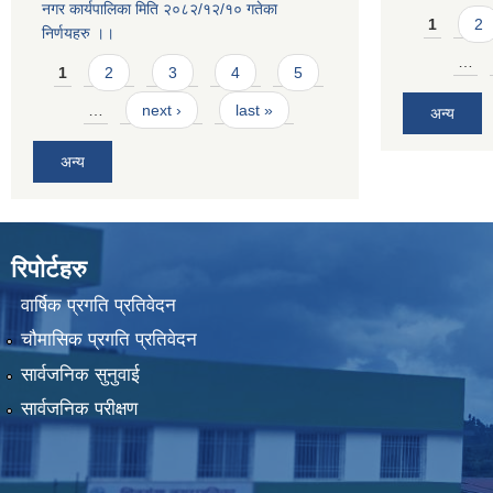
नगर कार्यपालिका मिति २०८२/१२/१० गतेका
Pages
1
2
निर्णयहरु ।।
Pages
…
1
2
3
4
5
…
next ›
last »
अन्य
अन्य
रिपोर्टहरु
वार्षिक प्रगति प्रतिवेदन
चौमासिक प्रगति प्रतिवेदन
सार्वजनिक सुनुवाई
सार्वजनिक परीक्षण