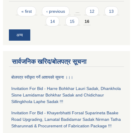
Pages
« first
‹ previous
…
12
13
14
15
16
अन्य
सार्वजनिक खरिद/बोलपत्र सूचना
बाेलपत्र स्वीकृत गर्ने आशयकाे सूचना ।।।
Invitation For Bid - Harre Bohkhar Lauri Sadak, Dhankhola
Sisne Lamidamar Bohkhar Sadak and Chidichaur
Sillingkhola Laphe Sadak !!!
Invitation For Bid - Khayerbhatti Forsal Suparineta Baake
Road Upgrading, Lamatal Badidamar Sadak Nirman Tatha
Stharunnati & Procurement of Fabrication Package !!!