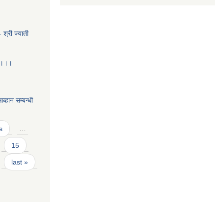
 श्री ज्याती
ा ।।।
हान सम्बन्धी
s
…
15
last »