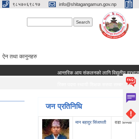
९८५७०६९८१७
info@shitagangamun.gov.np
Search form
Search
ऐन तथा कानुनहरु
आन्तरिक आय संकलनको लागि विद्युतीय दरभाउपत्र 
रिक्त पदमा स्थायी शिक्षक सरुवा सम्बन्धमा ।।।
रिक्त पदमा स्थायी शिक्षक सरुवा सम्बन्धमा ।।।
जन प्रतिनिधि
मान बहादुर सिंजापती
वडा अध्यक्ष