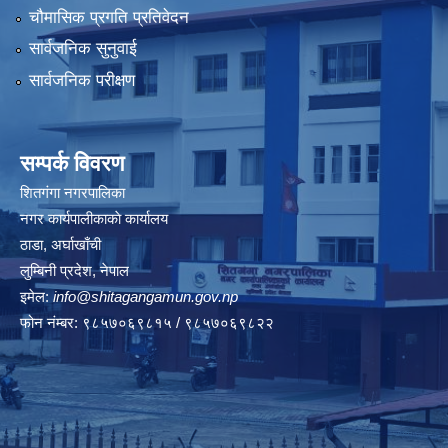
चौमासिक प्रगति प्रतिवेदन
सार्वजनिक सुनुवाई
सार्वजनिक परीक्षण
सम्पर्क विवरण
शितगंगा नगरपालिका
नगर कार्यपालीकाकाे कार्यालय
ठाडा, अर्घाखाँची
लुम्बिनी प्रदेश, नेपाल
इमेल:
info@shitagangamun.gov.np
फोन नंम्बर: ९८५७०६९८१५ / ९८५७०६९८२२