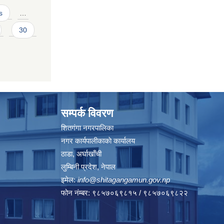
s
…
30
सम्पर्क विवरण
शितगंगा नगरपालिका
नगर कार्यपालीकाकाे कार्यालय
ठाडा, अर्घाखाँची
लुम्बिनी प्रदेश, नेपाल
इमेल:
info@shitagangamun.gov.np
फोन नंम्बर: ९८५७०६९८१५ / ९८५७०६९८२२