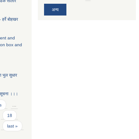
सडक साेलार
।
अन्य
 हर्रे बाेहखर
ment and
ion box and
ा भुल सुधार
े सूचना ।।।
s
…
18
last »