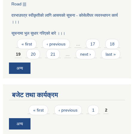
Road |||
दरभाउपत्र स्वीकृतीकाे लागि आसयकाे सूचना - काेसेलीघर व्यवस्थापन कार्य
।।।
सूचनामा भुल सुधार गरिएकाे बारे ।।।
Pages
« first
‹ previous
…
17
18
19
20
21
…
next ›
last »
अन्य
बजेट तथा कार्यक्रम
Pages
« first
‹ previous
1
2
अन्य