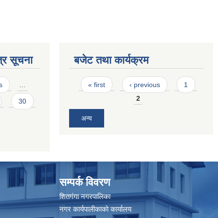
्र सूचना
बजेट तथा कार्यक्रम
Pages
s
…
« first
‹ previous
1
2
30
अन्य
सम्पर्क विवरण
शितगंगा नगरपालिका
नगर कार्यपालीकाकाे कार्यालय