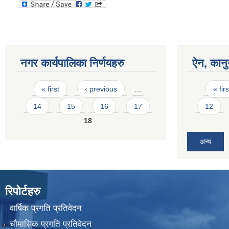
नगर कार्यपालिका निर्णयहरु
ऐन, कानु
Pages
Pages
« first
‹ previous
…
« firs
14
15
16
17
12
18
अन्य
रिपोर्टहरु
वार्षिक प्रगति प्रतिवेदन
चौमासिक प्रगति प्रतिवेदन