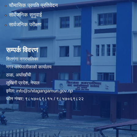
चौमासिक प्रगति प्रतिवेदन
सार्वजनिक सुनुवाई
सार्वजनिक परीक्षण
सम्पर्क विवरण
शितगंगा नगरपालिका
नगर कार्यपालीकाकाे कार्यालय
ठाडा, अर्घाखाँची
लुम्बिनी प्रदेश, नेपाल
इमेल:
info@shitagangamun.gov.np
फोन नंम्बर: ९८५७०६९८१५ / ९८५७०६९८२२