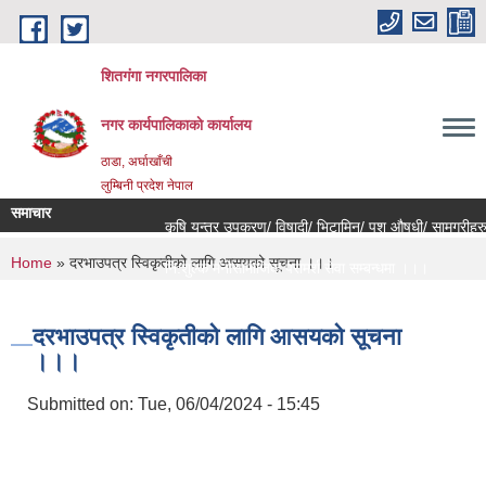
Skip to main content
शितगंगा नगरपालिका
नगर कार्यपालिकाकाे कार्यालय
ठाडा, अर्घाखाँची
लुम्बिनी प्रदेश नेपाल
समाचार
कृषि यन्त्र उपकरण/ विषादी/ भिटामिन/ पशु औषधी/ सामग्रीहरुक
You are here
Home
» दरभाउपत्र स्विकृतीको लागि आसयको सूचना ।।।
नि:शुल्क मनोसामाजिक परामर्श सेवा सम्बन्धमा ।।।
राजश्व संकलन कार्य बन्द हुने सम्बन्धी जरुरी सूचना ।।।
दरभाउपत्र स्विकृतीको लागि आसयको सूचना
।।।
Submitted on:
Tue, 06/04/2024 - 15:45