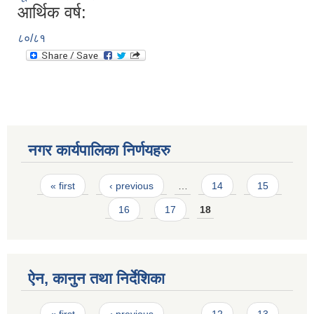
आर्थिक वर्ष:
८०/८१
नगर कार्यपालिका निर्णयहरु
Pages
« first
‹ previous
…
14
15
16
17
18
ऐन, कानुन तथा निर्देशिका
Pages
« first
‹ previous
…
12
13